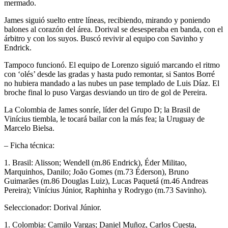
mermado.
James siguió suelto entre líneas, recibiendo, mirando y poniendo
balones al corazón del área. Dorival se desesperaba en banda, con el
árbitro y con los suyos. Buscó revivir al equipo con Savinho y
Endrick.
Tampoco funcionó. El equipo de Lorenzo siguió marcando el ritmo
con ‘olés’ desde las gradas y hasta pudo remontar, si Santos Borré
no hubiera mandado a las nubes un pase templado de Luis Díaz. El
broche final lo puso Vargas desviando un tiro de gol de Pereira.
La Colombia de James sonríe, líder del Grupo D; la Brasil de
Vinícius tiembla, le tocará bailar con la más fea; la Uruguay de
Marcelo Bielsa.
– Ficha técnica:
1. Brasil: Alisson; Wendell (m.86 Endrick), Éder Militao,
Marquinhos, Danilo; João Gomes (m.73 Éderson), Bruno
Guimarães (m.86 Douglas Luiz), Lucas Paquetá (m.46 Andreas
Pereira); Vinícius Júnior, Raphinha y Rodrygo (m.73 Savinho).
Seleccionador: Dorival Júnior.
1. Colombia: Camilo Vargas; Daniel Muñoz, Carlos Cuesta,