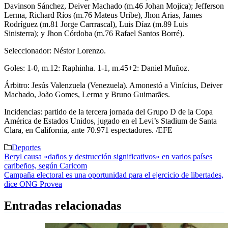
Davinson Sánchez, Deiver Machado (m.46 Johan Mojica); Jefferson
Lerma, Richard Ríos (m.76 Mateus Uribe), Jhon Arias, James
Rodríguez (m.81 Jorge Carrrascal), Luis Díaz (m.89 Luis
Sinisterra); y Jhon Córdoba (m.76 Rafael Santos Borré).
Seleccionador: Néstor Lorenzo.
Goles: 1-0, m.12: Raphinha. 1-1, m.45+2: Daniel Muñoz.
Árbitro: Jesús Valenzuela (Venezuela). Amonestó a Vinícius, Deiver
Machado, João Gomes, Lerma y Bruno Guimarães.
Incidencias: partido de la tercera jornada del Grupo D de la Copa
América de Estados Unidos, jugado en el Levi’s Stadium de Santa
Clara, en California, ante 70.971 espectadores. /EFE
Deportes
Navegación
Beryl causa «daños y destrucción significativos» en varios países
caribeños, según Caricom
de
Campaña electoral es una oportunidad para el ejercicio de libertades,
entradas
dice ONG Provea
Entradas relacionadas