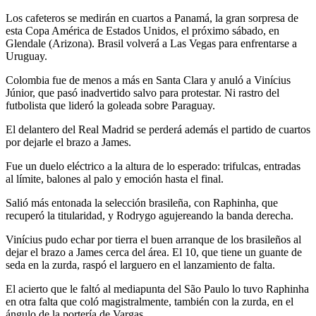
Los cafeteros se medirán en cuartos a Panamá, la gran sorpresa de
esta Copa América de Estados Unidos, el próximo sábado, en
Glendale (Arizona). Brasil volverá a Las Vegas para enfrentarse a
Uruguay.
Colombia fue de menos a más en Santa Clara y anuló a Vinícius
Júnior, que pasó inadvertido salvo para protestar. Ni rastro del
futbolista que lideró la goleada sobre Paraguay.
El delantero del Real Madrid se perderá además el partido de cuartos
por dejarle el brazo a James.
Fue un duelo eléctrico a la altura de lo esperado: trifulcas, entradas
al límite, balones al palo y emoción hasta el final.
Salió más entonada la selección brasileña, con Raphinha, que
recuperó la titularidad, y Rodrygo agujereando la banda derecha.
Vinícius pudo echar por tierra el buen arranque de los brasileños al
dejar el brazo a James cerca del área. El 10, que tiene un guante de
seda en la zurda, raspó el larguero en el lanzamiento de falta.
El acierto que le faltó al mediapunta del São Paulo lo tuvo Raphinha
en otra falta que coló magistralmente, también con la zurda, en el
ángulo de la portería de Vargas.