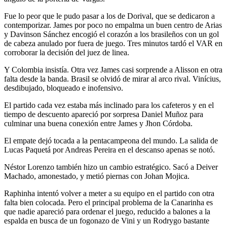
Fue lo peor que le pudo pasar a los de Dorival, que se dedicaron a
contemporizar. James por poco no empalma un buen centro de Arias
y Davinson Sánchez encogió el corazón a los brasileños con un gol
de cabeza anulado por fuera de juego. Tres minutos tardó el VAR en
corroborar la decisión del juez de linea.
Y Colombia insistía. Otra vez James casi sorprende a Alisson en otra
falta desde la banda. Brasil se olvidó de mirar al arco rival. Vinícius,
desdibujado, bloqueado e inofensivo.
El partido cada vez estaba más inclinado para los cafeteros y en el
tiempo de descuento apareció por sorpresa Daniel Muñoz para
culminar una buena conexión entre James y Jhon Córdoba.
El empate dejó tocada a la pentacampeona del mundo. La salida de
Lucas Paquetá por Andreas Pereira en el descanso apenas se notó.
Néstor Lorenzo también hizo un cambio estratégico. Sacó a Deiver
Machado, amonestado, y metió piernas con Johan Mojica.
Raphinha intentó volver a meter a su equipo en el partido con otra
falta bien colocada. Pero el principal problema de la Canarinha es
que nadie apareció para ordenar el juego, reducido a balones a la
espalda en busca de un fogonazo de Vini y un Rodrygo bastante