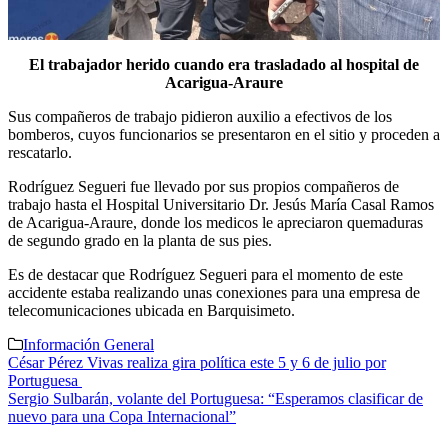
El trabajador herido cuando era trasladado al hospital de
Acarigua-Araure
Sus compañeros de trabajo pidieron auxilio a efectivos de los
bomberos, cuyos funcionarios se presentaron en el sitio y proceden a
rescatarlo.
Rodríguez Segueri fue llevado por sus propios compañeros de
trabajo hasta el Hospital Universitario Dr. Jesús María Casal Ramos
de Acarigua-Araure, donde los medicos le apreciaron quemaduras
de segundo grado en la planta de sus pies.
Es de destacar que Rodríguez Segueri para el momento de este
accidente estaba realizando unas conexiones para una empresa de
telecomunicaciones ubicada en Barquisimeto.
Información General
Navegación
César Pérez Vivas realiza gira política este 5 y 6 de julio por
Portuguesa
de
Sergio Sulbarán, volante del Portuguesa: “Esperamos clasificar de
entradas
nuevo para una Copa Internacional”