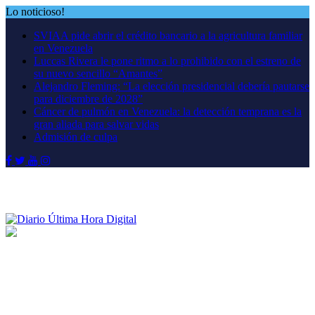
Saltar
Lo noticioso!
al
SVIAA pide abrir el crédito bancario a la agricultura familiar
contenido
en Venezuela
Luccas Rivera le pone ritmo a lo prohibido con el estreno de
su nuevo sencillo “Amantes”
Alejandro Fleming: “La elección presidencial debería pautarse
para diciembre de 2028”
Cáncer de pulmón en Venezuela: la detección temprana es la
gran aliada para salvar vidas
Admisión de culpa