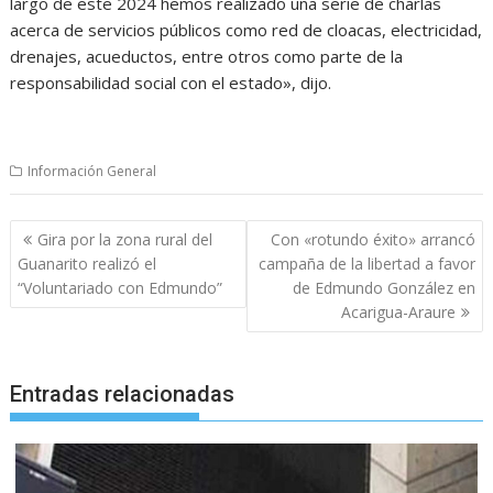
largo de este 2024 hemos realizado una serie de charlas
acerca de servicios públicos como red de cloacas, electricidad,
drenajes, acueductos, entre otros como parte de la
responsabilidad social con el estado», dijo.
Información General
Navegación
Gira por la zona rural del
Con «rotundo éxito» arrancó
de
Guanarito realizó el
campaña de la libertad a favor
entradas
“Voluntariado con Edmundo”
de Edmundo González en
Acarigua-Araure
Entradas relacionadas