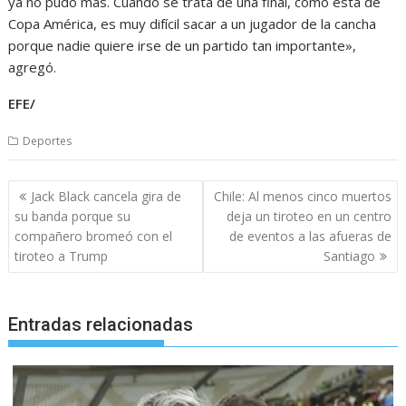
ya no pudo más. Cuando se trata de una final, como esta de
Copa América, es muy difícil sacar a un jugador de la cancha
porque nadie quiere irse de un partido tan importante»,
agregó.
EFE/
Deportes
Navegación
Jack Black cancela gira de
Chile: Al menos cinco muertos
de
su banda porque su
deja un tiroteo en un centro
entradas
compañero bromeó con el
de eventos a las afueras de
tiroteo a Trump
Santiago
Entradas relacionadas