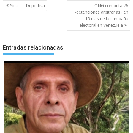
Navegación
Síntesis Deportiva
ONG computa 76
de
«detenciones arbitrarias» en
entradas
15 días de la campaña
electoral en Venezuela
Entradas relacionadas