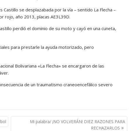
 Castillo se desplazabada por la vía – sentido La Flecha –
or rojo, año 2013, placas AE3L39D.
astillo perdió el dominio de su moto y cayó en una cuneta,
ciales para prestarle la ayuda motorizado, pero
Nacional Bolivariana «La Flecha» se encargaron de las
áver.
 consecuencia de un traumatismo craneoencefálico severo
rbol
Mi palabra/ ¡NO VOLVERÁN! DIEZ RAZONES PARA
RECHAZARLOS