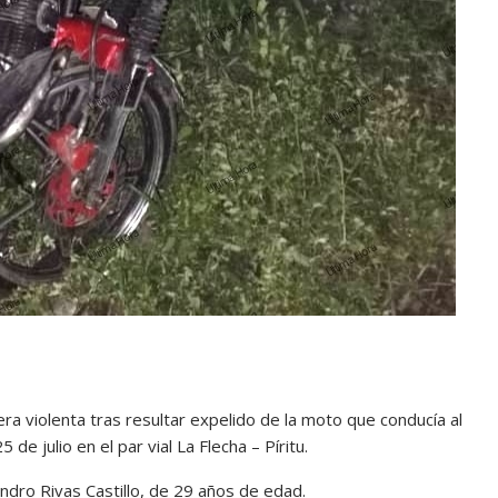
era violenta tras resultar expelido de la moto que conducía al
de julio en el par vial La Flecha – Píritu.
jandro Rivas Castillo, de 29 años de edad.