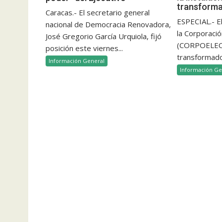
transform
Caracas.- El secretario general
ESPECIAL.- E
nacional de Democracia Renovadora,
la Corporació
José Gregorio García Urquiola, fijó
(CORPOELEC)
posición este viernes...
transformado
Información General
Información Ge