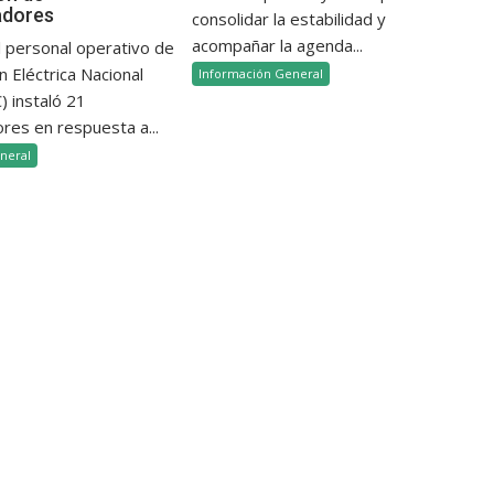
adores
consolidar la estabilidad y
acompañar la agenda...
l personal operativo de
n Eléctrica Nacional
Información General
 instaló 21
res en respuesta a...
neral