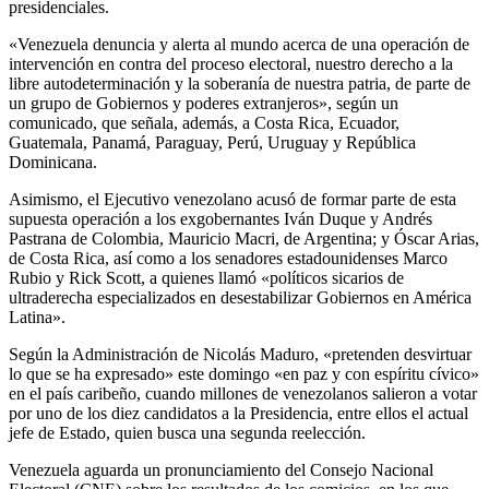
presidenciales.
«Venezuela denuncia y alerta al mundo acerca de una operación de
intervención en contra del proceso electoral, nuestro derecho a la
libre autodeterminación y la soberanía de nuestra patria, de parte de
un grupo de Gobiernos y poderes extranjeros», según un
comunicado, que señala, además, a Costa Rica, Ecuador,
Guatemala, Panamá, Paraguay, Perú, Uruguay y República
Dominicana.
Asimismo, el Ejecutivo venezolano acusó de formar parte de esta
supuesta operación a los exgobernantes Iván Duque y Andrés
Pastrana de Colombia, Mauricio Macri, de Argentina; y Óscar Arias,
de Costa Rica, así como a los senadores estadounidenses Marco
Rubio y Rick Scott, a quienes llamó «políticos sicarios de
ultraderecha especializados en desestabilizar Gobiernos en América
Latina».
Según la Administración de Nicolás Maduro, «pretenden desvirtuar
lo que se ha expresado» este domingo «en paz y con espíritu cívico»
en el país caribeño, cuando millones de venezolanos salieron a votar
por uno de los diez candidatos a la Presidencia, entre ellos el actual
jefe de Estado, quien busca una segunda reelección.
Venezuela aguarda un pronunciamiento del Consejo Nacional