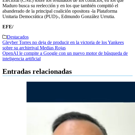
Electoral (CNE) sobre los resultados de los comicios, en los que
Maduro busca su reelección y en los que también compitió el
abanderado de la principal coalición opositora -la Plataforma
Unitaria Democrática (PUD)-, Edmundo González Urrutia.
EFE/
Destacados
Navegación
Gleyber Torres no deja de producir en la victoria de los Yankees
sobre su archirrival Medias Rojas
de
OpenAI le compite a Google con un nuevo motor de búsqueda de
entradas
inteligencia artificial
Entradas relacionadas