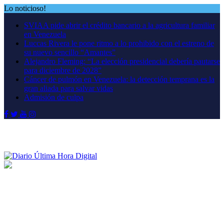
Saltar
Lo noticioso!
al
SVIAA pide abrir el crédito bancario a la agricultura familiar
contenido
en Venezuela
Luccas Rivera le pone ritmo a lo prohibido con el estreno de
su nuevo sencillo “Amantes”
Alejandro Fleming: “La elección presidencial debería pautarse
para diciembre de 2028”
Cáncer de pulmón en Venezuela: la detección temprana es la
gran aliada para salvar vidas
Admisión de culpa