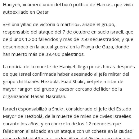
Haniyeh, «número uno» del buró político de Hamás, que vivía
autoexiliado en Qatar.
«Es una yihad de victoria o martirio», añade el grupo,
responsable del ataque del 7 de octubre en suelo israelí, que
dejó unos 1.200 fallecidos y más de 250 secuestrados; y que
desembocó en la actual guerra en la Franja de Gaza, donde
han muerto más de 39.400 palestinos.
La noticia de la muerte de Haniyeh llega pocas horas después
de que Israel confirmada haber asesinado al jefe militar del
grupo chií libanés Hezbolá, Fuad Shukr, «el jefe militar de
mayor rango» del grupo y asesor cercano del líder de la
organización Hasán Nasrallah.
Israel responsabilizó a Shukr, considerado el jefe del Estado
Mayor de Hezbolá, de la muerte de miles de civiles israelíes
durante los años, y en concreto de los 12 menores que
fallecieron el sábado en un ataque con un cohete en la ciudad
drusa de Majdal Shams, en los Altos del Golán ocupados por