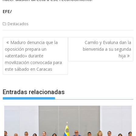
EFE/
Destacados
Navegación
Maduro denuncia que la
Camilo y Evaluna dan la
de
oposición prepara un
bienvenida a su segunda
entradas
«atentado» durante
hija
movilización convocada para
este sábado en Caracas
Entradas relacionadas