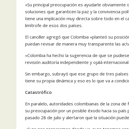
«Su principal preocupación es ayudarle obviamente o
soluciones que garanticen la paz y la convivencia po
tiene una implicación muy directa sobre todo en el ca
limítrofe de esos dos países.
El canciller agregó que Colombia «planteó su posició
puedan revisar de manera muy transparente las act
«Colombia ha hecho la sugerencia de que se pudiese
revisión auditoría independiente y ojalá internacional
Sin embargo, subrayó que ese grupo de tres países «
tiene su propia dinámica y eso es lo que va a condici
Catastrófico
En paralelo, autoridades colombianas de la zona de
su preocupación por un posible éxodo hacia su país po
pasado 28 de julio y alertaron que la situación puede
«Si no nos preparamos desde ya, si no tenemos condic