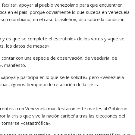
 facilitar, apoyar al pueblo venezolano para que encuentren
lítica en el país, porque obviamente lo que suceda en Venezuela
so colombiano, en el caso brasileño», dijo sobre la condición
n y es que se complete el escrutinio» de los votos y «que se
as, los datos de mesas».
 contar con una especie de observación, de veeduría, de
», manifestó.
apoya y participa en lo que se le solicite» pero «Venezuela
onar algunos tiempos» de resolución de la crisis.
 frontera con Venezuela manifestaron este martes al Gobierno
r la crisis que vive la nación caribeña tras las elecciones del
 tornarse «catastrófica».
iones presupuestales, la situación va a ser catastrófica”, dijo