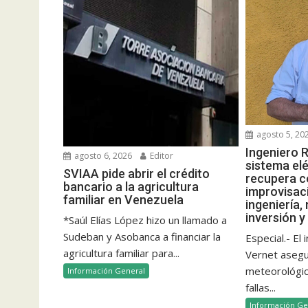
agosto 5, 20
Ingeniero R
agosto 6, 2026
Editor
sistema elé
SVIAA pide abrir el crédito
recupera c
bancario a la agricultura
improvisac
familiar en Venezuela
ingeniería,
inversión y
*Saúl Elías López hizo un llamado a
Sudeban y Asobanca a financiar la
Especial.- El
agricultura familiar para...
Vernet aseg
meteorológico
Información General
fallas...
Información Ge