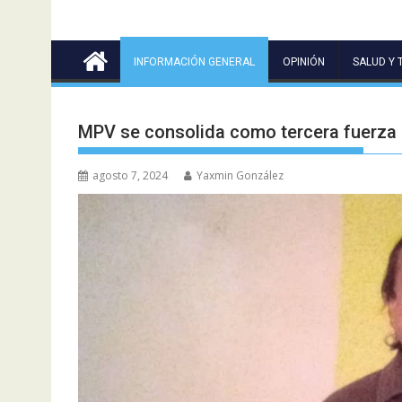
INFORMACIÓN GENERAL
OPINIÓN
SALUD Y 
MPV se consolida como tercera fuerza pol
agosto 7, 2024
Yaxmin González