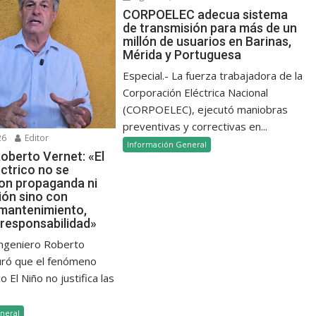
CORPOELEC adecua sistema
de transmisión para más de un
millón de usuarios en Barinas,
Mérida y Portuguesa
Especial.- La fuerza trabajadora de la
Corporación Eléctrica Nacional
(CORPOELEC), ejecutó maniobras
preventivas y correctivas en...
26
Editor
Información General
oberto Vernet: «El
ctrico no se
on propaganda ni
ión sino con
 mantenimiento,
 responsabilidad»
 ingeniero Roberto
uró que el fenómeno
 El Niño no justifica las
neral