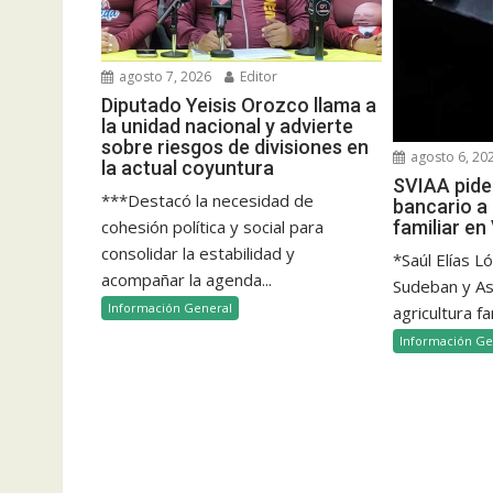
agosto 7, 2026
Editor
Diputado Yeisis Orozco llama a
la unidad nacional y advierte
sobre riesgos de divisiones en
agosto 6, 20
la actual coyuntura
SVIAA pide 
***Destacó la necesidad de
bancario a 
cohesión política y social para
familiar e
consolidar la estabilidad y
*Saúl Elías L
acompañar la agenda...
Sudeban y Aso
Información General
agricultura fam
Información Ge