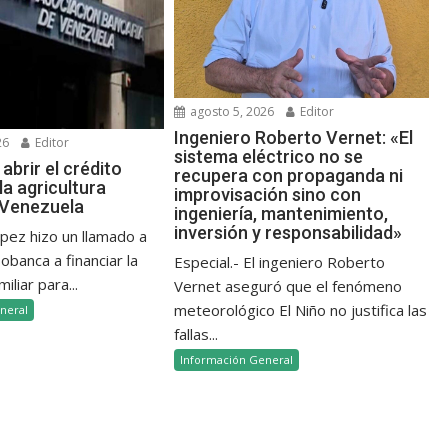
agosto 5, 2026
Editor
Ingeniero Roberto Vernet: «El
26
Editor
sistema eléctrico no se
abrir el crédito
recupera con propaganda ni
la agricultura
improvisación sino con
n Venezuela
ingeniería, mantenimiento,
inversión y responsabilidad»
ópez hizo un llamado a
banca a financiar la
Especial.- El ingeniero Roberto
iliar para...
Vernet aseguró que el fenómeno
meteorológico El Niño no justifica las
neral
fallas...
Información General