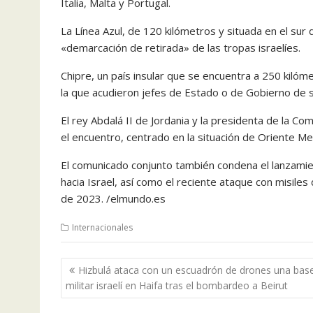
Italia, Malta y Portugal.
La Línea Azul, de 120 kilómetros y situada en el su
«demarcación de retirada» de las tropas israelíes.
Chipre, un país insular que se encuentra a 250 kilóm
la que acudieron jefes de Estado o de Gobierno de
El rey Abdalá II de Jordania y la presidenta de la C
el encuentro, centrado en la situación de Oriente Med
El comunicado conjunto también condena el lanzamient
hacia Israel, así como el reciente ataque con misile
de 2023. /elmundo.es
Internacionales
Navegación
Hizbulá ataca con un escuadrón de drones una bas
de
militar israelí en Haifa tras el bombardeo a Beirut
entradas