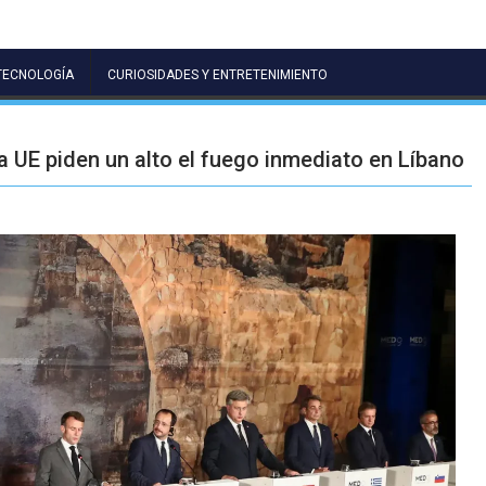
TECNOLOGÍA
CURIOSIDADES Y ENTRETENIMIENTO
la UE piden un alto el fuego inmediato en Líbano