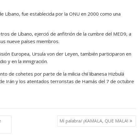
r de Líbano, fue establecida por la ONU en 2000 como una
etros de Líbano, ejerció de anfitrión de la cumbre del MED9, a
 sus nueve países miembros.
omisión Europea, Ursula von der Leyen, también participaron en
io y en la inmigración.
o de cohetes por parte de la milicia chií libanesa Hizbulá
s de Irán y los atentados terroristas de Hamás del 7 de octubre
e
Mi palabra/ ¡KAMALA, QUE MALA!