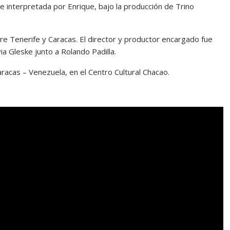
 e interpretada por Enrique, bajo la producción de Trino
re Tenerife y Caracas. El director y productor encargado fue
ia Gleske junto a Rolando Padilla.
acas – Venezuela, en el Centro Cultural Chacao.