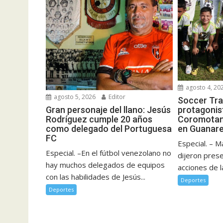
agosto 4, 20
agosto 5, 2026
Editor
Soccer Tra
Gran personaje del llano: Jesús
protagonist
Rodríguez cumple 20 años
Coromotan
como delegado del Portuguesa
en Guanar
FC
Especial. – M
Especial. –En el fútbol venezolano no
dijeron pres
hay muchos delegados de equipos
acciones de l
con las habilidades de Jesús...
Deportes
Deportes