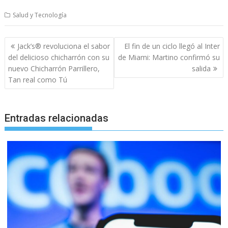
Salud y Tecnología
Navegación
Jack’s® revoluciona el sabor
El fin de un ciclo llegó al Inter
de
del delicioso chicharrón con su
de Miami: Martino confirmó su
entradas
nuevo Chicharrón Parrillero,
salida
Tan real como Tú
Entradas relacionadas