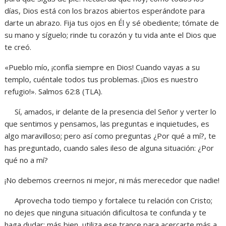
días, Dios está con los brazos abiertos esperándote para
darte un abrazo. Fija tus ojos en Él y sé obediente; tómate de
su mano y síguelo; rinde tu corazón y tu vida ante el Dios que
te creó.
«Pueblo mío, ¡confía siempre en Dios! Cuando vayas a su
templo, cuéntale todos tus problemas. ¡Dios es nuestro
refugio!». Salmos 62:8 (TLA).
Sí, amados, ir delante de la presencia del Señor y verter lo
que sentimos y pensamos, las preguntas e inquietudes, es
algo maravilloso; pero así como preguntas ¿Por qué a mí?, te
has preguntado, cuando sales ileso de alguna situación: ¿Por
qué no a mí?
¡No debemos creernos ni mejor, ni más merecedor que nadie!
Aprovecha todo tiempo y fortalece tu relación con Cristo;
no dejes que ninguna situación dificultosa te confunda y te
haga dudar; más bien, utiliza ese trance para acercarte más a