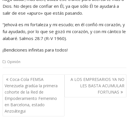
Dios. No dejes de confiar en Él, ya que sólo Él te ayudará a
salir de ese «apuro» que estás pasando.
“Jehová es mi fortaleza y mi escudo; en él confió mi corazón, y
fui ayudado, por lo que se gozó mi corazón, y con mi cántico le
alabaré. Salmos 28:7 (R-V 1960).
¡Bendiciones infinitas para todos!
Opinión
Navegación
Coca-Cola FEMSA
A LOS EMPRESARIOS YA NO
de
Venezuela gradúa la primera
LES BASTA ACUMULAR
entradas
cohorte de la Red de
FORTUNAS
Empoderamiento Femenino
en Barcelona, estado
Anzoátegui