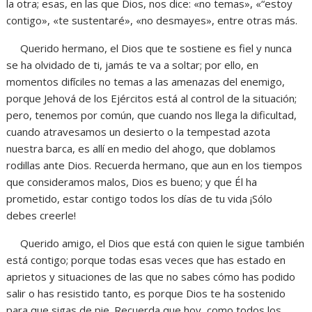
la otra; esas, en las que Dios, nos dice: «no temas», «“estoy
contigo», «te sustentaré», «no desmayes», entre otras más.
Querido hermano, el Dios que te sostiene es fiel y nunca
se ha olvidado de ti, jamás te va a soltar; por ello, en
momentos difíciles no temas a las amenazas del enemigo,
porque Jehová de los Ejércitos está al control de la situación;
pero, tenemos por común, que cuando nos llega la dificultad,
cuando atravesamos un desierto o la tempestad azota
nuestra barca, es allí en medio del ahogo, que doblamos
rodillas ante Dios. Recuerda hermano, que aun en los tiempos
que consideramos malos, Dios es bueno; y que Él ha
prometido, estar contigo todos los días de tu vida ¡Sólo
debes creerle!
Querido amigo, el Dios que está con quien le sigue también
está contigo; porque todas esas veces que has estado en
aprietos y situaciones de las que no sabes cómo has podido
salir o has resistido tanto, es porque Dios te ha sostenido
para que sigas de pie. Recuerda que hoy, como todos los