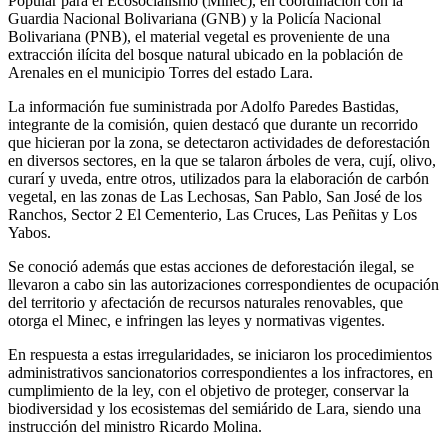
Popular para el Ecosocialismo (Minec), en coordinación con la
Guardia Nacional Bolivariana (GNB) y la Policía Nacional
Bolivariana (PNB), el material vegetal es proveniente de una
extracción ilícita del bosque natural ubicado en la población de
Arenales en el municipio Torres del estado Lara.
La información fue suministrada por Adolfo Paredes Bastidas,
integrante de la comisión, quien destacó que durante un recorrido
que hicieran por la zona, se detectaron actividades de deforestación
en diversos sectores, en la que se talaron árboles de vera, cují, olivo,
curarí y uveda, entre otros, utilizados para la elaboración de carbón
vegetal, en las zonas de Las Lechosas, San Pablo, San José de los
Ranchos, Sector 2 El Cementerio, Las Cruces, Las Peñitas y Los
Yabos.
Se conoció además que estas acciones de deforestación ilegal, se
llevaron a cabo sin las autorizaciones correspondientes de ocupación
del territorio y afectación de recursos naturales renovables, que
otorga el Minec, e infringen las leyes y normativas vigentes.
En respuesta a estas irregularidades, se iniciaron los procedimientos
administrativos sancionatorios correspondientes a los infractores, en
cumplimiento de la ley, con el objetivo de proteger, conservar la
biodiversidad y los ecosistemas del semiárido de Lara, siendo una
instrucción del ministro Ricardo Molina.