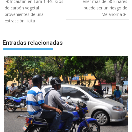
Incautan en Lara 1.440 kilos
Tener más de 50 lunares
de
de carbón vegetal
puede ser un riesgo de
entradas
provenientes de una
Melanoma
extracción ilícita
Entradas relacionadas