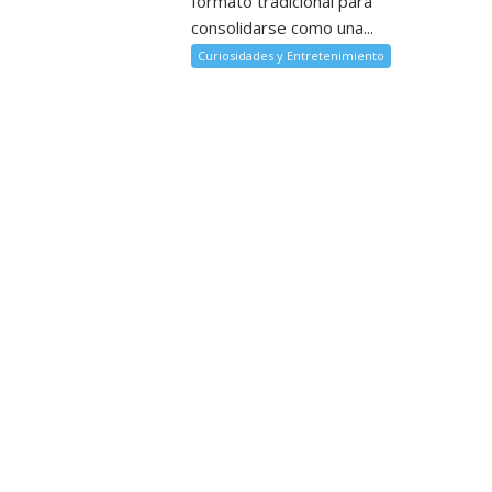
formato tradicional para
consolidarse como una...
Curiosidades y Entretenimiento