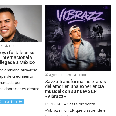
26
Editor
oya fortalece su
 internacional y
 llegada a México
 colombiano atraviesa
agosto 4, 2026
Editor
apa de crecimiento
Sazza transforma las etapas
 marcada por
del amor en una experiencia
colaboraciones dentro
musical con su nuevo EP
«Vibrazz»
 Entretenimiento
ESPECIAL. – Sazza presenta
«Vibrazz», un EP que trasciende el