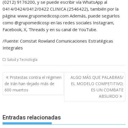
(0212) 9176200, y se puede escribir vía WhatsApp al
0414/0424/0412/0422 CLINICA (2546422), también por la
página: www.grupomedicosp.com Además, puede seguirlos
como @grupomedicosp en las redes sociales Instagram,
Facebook, X, Threads y en su canal de YouTube.
/Fuente: Comstat Rowland Comunicaciones Estratégicas
Integrales
Salud y Tecnología
Navegación
Protestas contra el régimen
ALGO MÁS QUE PALABRAS/
de
de Irán han dejado más de
EL MODELO COMPETITIVO;
entradas
600 muertos
ES UN COMBATE
ABSURDO
Entradas relacionadas