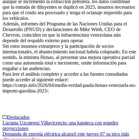
aunque se incrementó la extracción petrolera, los datos confirman
que la entrada de diluyentes se duplicó en 2025, insumos necesarios
para que el crudo sea procesado y tenga el octanaje requerido para
los vehículos.
Además, informes del Programa de las Naciones Unidas para el
Desarrollo (PNUD) y declaraciones de Mike Wirth, CEO de
Chevron, coinciden en que la infraestructura venezolana aún
depende del respaldo externo para operar.
Sin estos insumos extranjeros y la participación de socios
internacionales, el abastecimiento nacional habría colapsado. En este
sentido, la ministra Henao, al presentar una mejora operativa parcial
como una autonomía total e inexistente, omite información para
engañar a las audiencias.
Para leer el análisis completo y acceder a las fuentes consultadas
puede acceder al siguiente enlace:
https://cotejo.info/2026/04/media-verdad-paula-henao-venezuela-no-
importo-gasolina-2025/.
Destacados
Navegación
Luciana Uzcategui Villavicencio: una karateca con grandes
proyecciones
de
Demanda de energía eléctrica alcanzó este jueves 07 su pico más