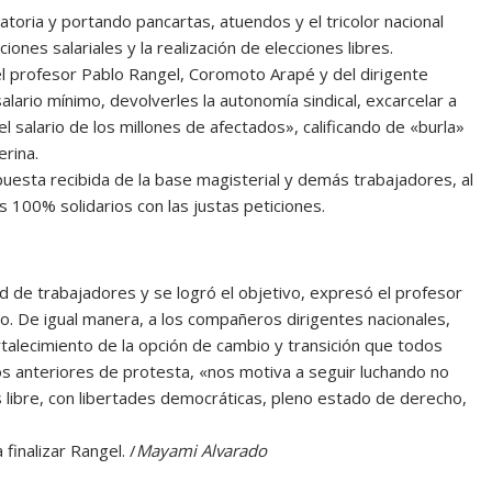
toria y portando pancartas, atuendos y el tricolor nacional
nes salariales y la realización de elecciones libres.
el profesor Pablo Rangel, Coromoto Arapé y del dirigente
salario mínimo, devolverles la autonomía sindical, excarcelar a
l salario de los millones de afectados», calificando de «burla»
erina.
spuesta recibida de la base magisterial y demás trabajadores, al
s 100% solidarios con las justas peticiones.
d de trabajadores y se logró el objetivo, expresó el profesor
to. De igual manera, a los compañeros dirigentes nacionales,
rtalecimiento de la opción de cambio y transición que todos
os anteriores de protesta, «nos motiva a seguir luchando no
ís libre, con libertades democráticas, pleno estado de derecho,
finalizar Rangel. /
Mayami Alvarado