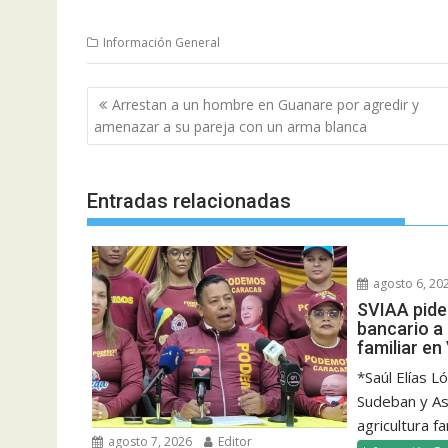
Información General
Navegación
Arrestan a un hombre en Guanare por agredir y
de
amenazar a su pareja con un arma blanca
entradas
Entradas relacionadas
agosto 6, 20
SVIAA pide 
bancario a 
familiar e
*Saúl Elías L
Sudeban y Aso
agricultura fam
agosto 7, 2026
Editor