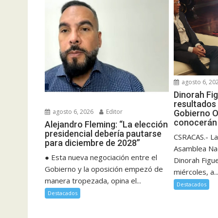
agosto 6, 20
Dinorah Fi
resultados 
agosto 6, 2026
Editor
Gobierno O
conocerán 
Alejandro Fleming: “La elección
presidencial debería pautarse
CSRACAS.- La
para diciembre de 2028”
Asamblea Nac
● Esta nueva negociación entre el
Dinorah Figu
Gobierno y la oposición empezó de
miércoles, a..
manera tropezada, opina el...
Destacados
Destacados