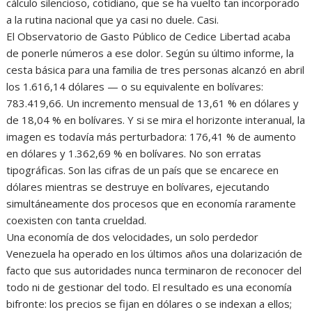
cálculo silencioso, cotidiano, que se ha vuelto tan incorporado
a la rutina nacional que ya casi no duele. Casi.
‎El Observatorio de Gasto Público de Cedice Libertad acaba
de ponerle números a ese dolor. Según su último informe, la
cesta básica para una familia de tres personas alcanzó en abril
los 1.616,14 dólares — o su equivalente en bolívares:
783.419,66. Un incremento mensual de 13,61 % en dólares y
de 18,04 % en bolívares. Y si se mira el horizonte interanual, la
imagen es todavía más perturbadora: 176,41 % de aumento
en dólares y 1.362,69 % en bolívares. No son erratas
tipográficas. Son las cifras de un país que se encarece en
dólares mientras se destruye en bolívares, ejecutando
simultáneamente dos procesos que en economía raramente
coexisten con tanta crueldad.
‎Una economía de dos velocidades, un solo perdedor
‎Venezuela ha operado en los últimos años una dolarización de
facto que sus autoridades nunca terminaron de reconocer del
todo ni de gestionar del todo. El resultado es una economía
bifronte: los precios se fijan en dólares o se indexan a ellos;