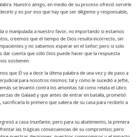
alabra. Nuestro amigo, en medio de su proceso ofreció servirle
endecirlo y es por eso que hay que ser diligente y responsable,
da o manipulada a nuestro favor, no importando si estamos
os, creemos que el tiempo de Dios resulta incorrecto, sin
mpacientes y no sabemos esperar en el Señor; pero si solo
s dar cuenta que sólo Dios puede hacer que la respuesta
 nos sostienen.
 que Él va a decir la última palabra de una vez y de paso a
judicial para nosotros mismos; tal y como le sucedió a Jefté,
emás se levantó contra los amonitas tal como relata el Libro
uerzas de Galaad y que antes de entrar en batalla, prometió
 sacrificaría lo primero que saliera de su casa para recibirlo a
l regresó a casa triunfante, pero para su abatimiento, la primera
e enfrentar las trágicas consecuencias de su compromiso; pero
sobre nuestras decisiones, nuestros compromisos y el impacto