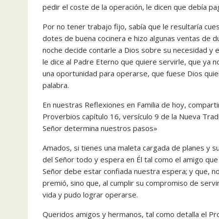
pedir el coste de la operación, le dicen que debía p
‎‎Por no tener trabajo fijo, sabía que le resultaría c
dotes de buena cocinera e hizo algunas ventas de du
noche decide contarle a Dios sobre su necesidad y e
le dice al Padre Eterno que quiere servirle, que ya
una oportunidad para operarse, que fuese Dios quien 
palabra.
‎En nuestras Reflexiones en Familia de hoy, compart
Proverbios capítulo 16, versículo 9 de la Nueva Tra
Señor determina nuestros pasos»
‎Amados, si tienes una maleta cargada de planes y su
del Señor todo y espera en Él tal como el amigo que i
Señor debe estar confiada nuestra espera; y que, no 
premió, sino que, al cumplir su compromiso de servir
vida y pudo lograr operarse.
‎Queridos amigos y hermanos, tal como detalla el Pr