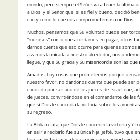
mundo, pero siempre el Señor va a tener la última p
a Dios; y el Señor que, si es fiel y bueno, decidió b
con y como lo que nos comprometemos con Dios.
‎Muchos, pensamos que Su Voluntad puede ser torci
“morosos” con lo que acordamos en pagar; otros tant
darnos cuenta que eso ocurre para quienes somos i
alzamos la mirada a nuestro alrededor, nos podemo
llegue, y que Su gracia y Su misericordia son las que
‎Amados, hay cosas que prometemos porque pensamos
nuestro favor, no dándonos cuenta que puede ser per
conocido por ser uno de los jueces de Israel que, ad
de Jueces, convirtiéndose en el comandante de las f
que si Dios le concedía la victoria sobre los amonitas,
su regreso.
‎La Biblia relata, que Dios le concedió la victoria y é
en salir a recibirlo fue su única hija. Jefté, tuvo qu
hoy, su historia nos debe servir como advertencia 