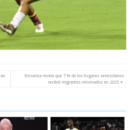
ran
Encuesta revela que 7 % de los hogares venezolanos
recibió migrantes retornados en 2025