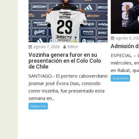
agosto 6, 20
Admisión d
agosto 7, 2026
Editor
Vozinha genera furor en su
ESPECIAL. – 
presentación en el Colo Colo
miércoles, e
de Chile
en Rabat, que
SANTIAGO.- El portero caboverdiano
Deportes
Josimar José Évora Dias, conocido
como Vozinha, fue presentado esta
semana en...
Deportes