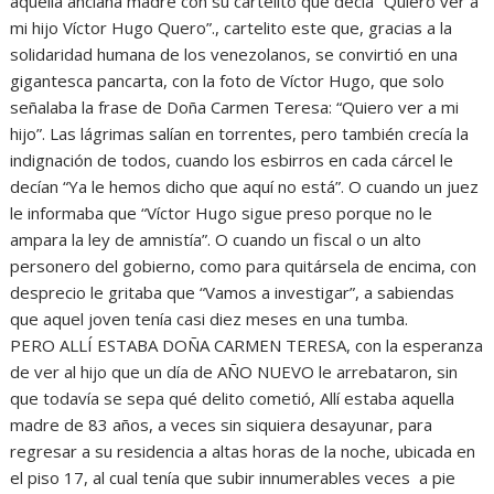
aquella anciana madre con su cartelito que decía “Quiero ver a
mi hijo Víctor Hugo Quero”., cartelito este que, gracias a la
solidaridad humana de los venezolanos, se convirtió en una
gigantesca pancarta, con la foto de Víctor Hugo, que solo
señalaba la frase de Doña Carmen Teresa: “Quiero ver a mi
hijo”. Las lágrimas salían en torrentes, pero también crecía la
indignación de todos, cuando los esbirros en cada cárcel le
decían “Ya le hemos dicho que aquí no está”. O cuando un juez
le informaba que “Víctor Hugo sigue preso porque no le
ampara la ley de amnistía”. O cuando un fiscal o un alto
personero del gobierno, como para quitársela de encima, con
desprecio le gritaba que “Vamos a investigar”, a sabiendas
que aquel joven tenía casi diez meses en una tumba.
PERO ALLÍ ESTABA DOÑA CARMEN TERESA, con la esperanza
de ver al hijo que un día de AÑO NUEVO le arrebataron, sin
que todavía se sepa qué delito cometió, Allí estaba aquella
madre de 83 años, a veces sin siquiera desayunar, para
regresar a su residencia a altas horas de la noche, ubicada en
el piso 17, al cual tenía que subir innumerables veces a pie