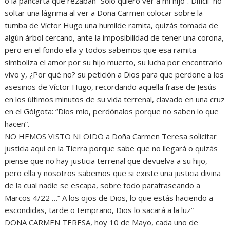
o la pancarta que rezaban “Solo quiero ver a mi hijo”. Difícil no
soltar una lágrima al ver a Doña Carmen colocar sobre la
tumba de Víctor Hugo una humilde ramita, quizás tomada de
algún árbol cercano, ante la imposibilidad de tener una corona,
pero en el fondo ella y todos sabemos que esa ramita
simboliza el amor por su hijo muerto, su lucha por encontrarlo
vivo y, ¿Por qué no? su petición a Dios para que perdone a los
asesinos de Víctor Hugo, recordando aquella frase de Jesús
en los últimos minutos de su vida terrenal, clavado en una cruz
en el Gólgota: “Dios mío, perdónalos porque no saben lo que
hacen”.
NO HEMOS VISTO NI OIDO a Doña Carmen Teresa solicitar
justicia aquí en la Tierra porque sabe que no llegará o quizás
piense que no hay justicia terrenal que devuelva a su hijo,
pero ella y nosotros sabemos que si existe una justicia divina
de la cual nadie se escapa, sobre todo parafraseando a
Marcos 4/22 …” A los ojos de Dios, lo que estás haciendo a
escondidas, tarde o temprano, Dios lo sacará a la luz”
DOÑA CARMEN TERESA, hoy 10 de Mayo, cada uno de