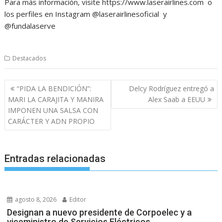
Para más información, visite https://www.laserairlines.com o
los perfiles en Instagram @laserairlinesoficial y
@fundalaserve
Destacados
Navegación
“PIDA LA BENDICIÓN”:
Delcy Rodríguez entregó a
de
MARI LA CARAJITA Y MANIRA
Alex Saab a EEUU
entradas
IMPONEN UNA SALSA CON
CARÁCTER Y ADN PROPIO
Entradas relacionadas
agosto 8, 2026
Editor
Designan a nuevo presidente de Corpoelec y a
viceministro de Servicios Eléctricos