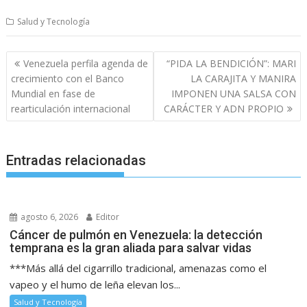
Salud y Tecnología
Navegación
Venezuela perfila agenda de
“PIDA LA BENDICIÓN”: MARI
de
crecimiento con el Banco
LA CARAJITA Y MANIRA
entradas
Mundial en fase de
IMPONEN UNA SALSA CON
rearticulación internacional
CARÁCTER Y ADN PROPIO
Entradas relacionadas
agosto 6, 2026
Editor
Cáncer de pulmón en Venezuela: la detección
temprana es la gran aliada para salvar vidas
***Más allá del cigarrillo tradicional, amenazas como el
vapeo y el humo de leña elevan los...
Salud y Tecnología