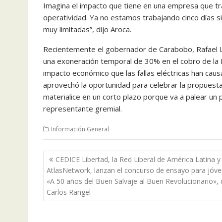
Imagina el impacto que tiene en una empresa que tra
operatividad. Ya no estamos trabajando cinco días si
muy limitadas”, dijo Aroca.
Recientemente el gobernador de Carabobo, Rafael La
una exoneración temporal de 30% en el cobro de la P
impacto económico que las fallas eléctricas han cau
aprovechó la oportunidad para celebrar la propuest
materialice en un corto plazo porque va a palear un 
representante gremial.
Información General
Navegación
CEDICE Libertad, la Red Liberal de América Latina y
de
AtlasNetwork, lanzan el concurso de ensayo para jóv
entradas
«A 50 años del Buen Salvaje al Buen Revolucionario», 
Carlos Rangel