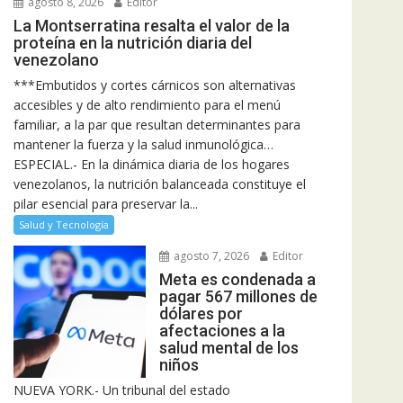
agosto 8, 2026
Editor
La Montserratina resalta el valor de la
proteína en la nutrición diaria del
venezolano
***Embutidos y cortes cárnicos son alternativas
accesibles y de alto rendimiento para el menú
familiar, a la par que resultan determinantes para
mantener la fuerza y la salud inmunológica…
ESPECIAL.- En la dinámica diaria de los hogares
venezolanos, la nutrición balanceada constituye el
pilar esencial para preservar la...
Salud y Tecnología
agosto 7, 2026
Editor
Meta es condenada a
pagar 567 millones de
dólares por
afectaciones a la
salud mental de los
niños
NUEVA YORK.- Un tribunal del estado