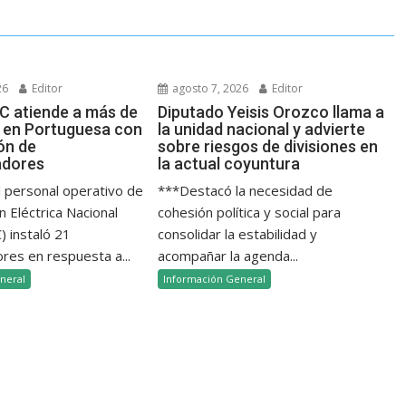
26
Editor
agosto 7, 2026
Editor
 atiende a más de
Diputado Yeisis Orozco llama a
as en Portuguesa con
la unidad nacional y advierte
ión de
sobre riesgos de divisiones en
adores
la actual coyuntura
l personal operativo de
***Destacó la necesidad de
n Eléctrica Nacional
cohesión política y social para
 instaló 21
consolidar la estabilidad y
res en respuesta a...
acompañar la agenda...
neral
Información General