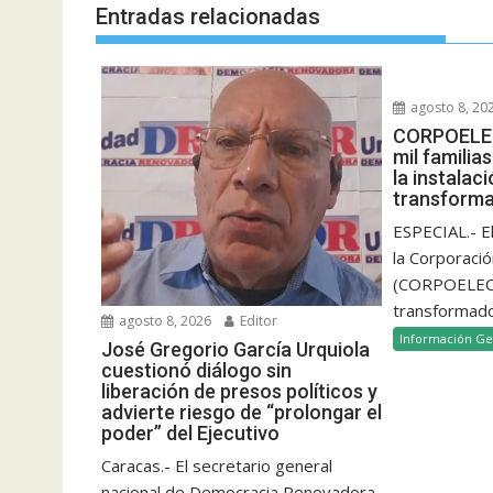
Entradas relacionadas
agosto 8, 20
CORPOELEC
mil famili
la instalac
transform
ESPECIAL.- E
la Corporació
(CORPOELEC)
transformado
agosto 8, 2026
Editor
Información Ge
José Gregorio García Urquiola
cuestionó diálogo sin
liberación de presos políticos y
advierte riesgo de “prolongar el
poder” del Ejecutivo
Caracas.- El secretario general
nacional de Democracia Renovadora,