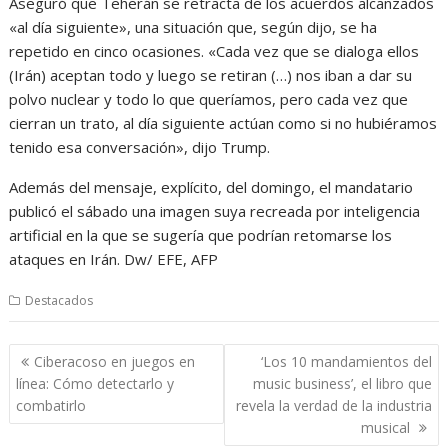
Aseguró que Teherán se retracta de los acuerdos alcanzados
«al día siguiente», una situación que, según dijo, se ha
repetido en cinco ocasiones. «Cada vez que se dialoga ellos
(Irán) aceptan todo y luego se retiran (…) nos iban a dar su
polvo nuclear y todo lo que queríamos, pero cada vez que
cierran un trato, al día siguiente actúan como si no hubiéramos
tenido esa conversación», dijo Trump.
Además del mensaje, explícito, del domingo, el mandatario
publicó el sábado una imagen suya recreada por inteligencia
artificial en la que se sugería que podrían retomarse los
ataques en Irán. Dw/ EFE, AFP
Destacados
Navegación
Ciberacoso en juegos en
‘Los 10 mandamientos del
de
línea: Cómo detectarlo y
music business’, el libro que
entradas
combatirlo
revela la verdad de la industria
musical