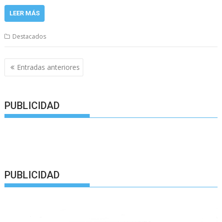
LEER MÁS
Destacados
Navegación
Entradas anteriores
de
entradas
PUBLICIDAD
PUBLICIDAD