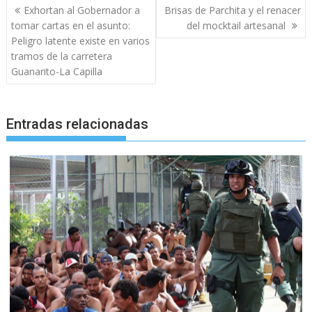
Navegación
Exhortan al Gobernador a
Brisas de Parchita y el renacer
de
tomar cartas en el asunto:
del mocktail artesanal
entradas
Peligro latente existe en varios
tramos de la carretera
Guanarito-La Capilla
Entradas relacionadas