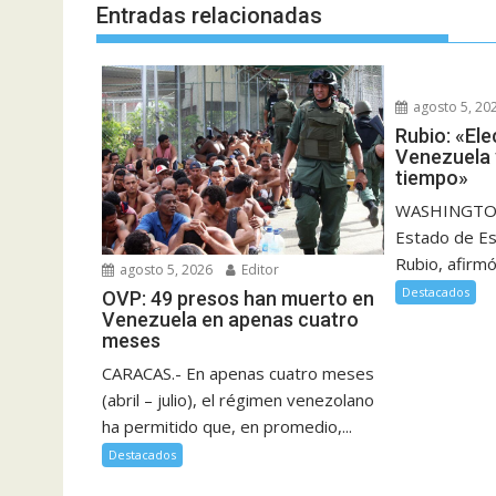
Entradas relacionadas
agosto 5, 20
Rubio: «El
Venezuela 
tiempo»
WASHINGTON.
Estado de E
Rubio, afirmó
agosto 5, 2026
Editor
Destacados
OVP: 49 presos han muerto en
Venezuela en apenas cuatro
meses
CARACAS.- En apenas cuatro meses
(abril – julio), el régimen venezolano
ha permitido que, en promedio,...
Destacados