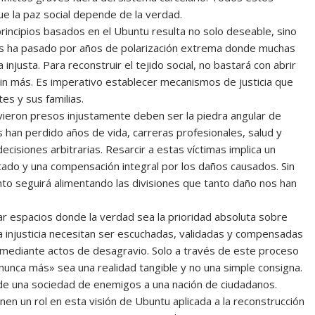
ue la paz social depende de la verdad.
principios basados en el Ubuntu resulta no solo deseable, sino
aís ha pasado por años de polarización extrema donde muchas
njusta. Para reconstruir el tejido social, no bastará con abrir
 sin más. Es imperativo establecer mecanismos de justicia que
es y sus familias.
vieron presos injustamente deben ser la piedra angular de
s han perdido años de vida, carreras profesionales, salud y
isiones arbitrarias. Resarcir a estas víctimas implica un
tado y una compensación integral por los daños causados. Sin
nto seguirá alimentando las divisiones que tanto daño nos han
ar espacios donde la verdad sea la prioridad absoluta sobre
e la injusticia necesitan ser escuchadas, validadas y compensadas
ediante actos de desagravio. Solo a través de este proceso
nunca más» sea una realidad tangible y no una simple consigna.
 de una sociedad de enemigos a una nación de ciudadanos.
enen un rol en esta visión de Ubuntu aplicada a la reconstrucción