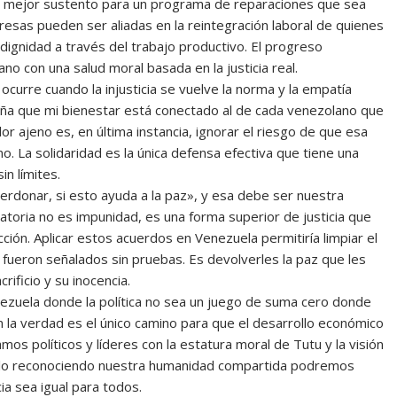
 el mejor sustento para un programa de reparaciones que sea
resas pueden ser aliadas en la reintegración laboral de quienes
dignidad a través del trabajo productivo. El progreso
no con una salud moral basada en la justicia real.
curre cuando la injusticia se vuelve la norma y la empatía
eña que mi bienestar está conectado al de cada venezolano que
or ajeno es, en última instancia, ignorar el riesgo de que esa
o. La solidaridad es la única defensa efectiva que tiene una
in límites.
rdonar, si esto ayuda a la paz», y esa debe ser nuestra
ratoria no es impunidad, es una forma superior de justicia que
ción. Aplicar estos acuerdos en Venezuela permitiría limpiar el
ueron señalados sin pruebas. Es devolverles la paz que les
ificio y su inocencia.
nezuela donde la política no sea un juego de suma cero donde
en la verdad es el único camino para que el desarrollo económico
s políticos y líderes con la estatura moral de Tutu y la visión
Solo reconociendo nuestra humanidad compartida podremos
ia sea igual para todos.