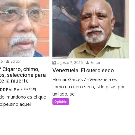
26
Editor
agosto 7, 2026
Editor
/ Cigarro, chimo,
Venezuela: El cuero seco
os, seleccione para
Homar Garcés / «Venezuela es
te la muerte
como un cuero seco, si lo pisas por
REALBA / ***“El
un lado, se...
del mundono es el que
Opinión
lpe,sino aquel...