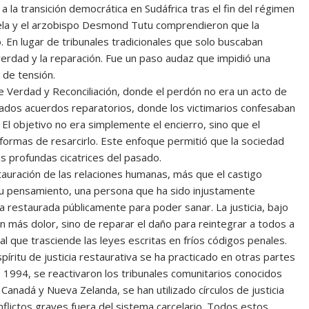
 la transición democrática en Sudáfrica tras el fin del régimen
dela y el arzobispo Desmond Tutu comprendieron que la
o. En lugar de tribunales tradicionales que solo buscaban
verdad y la reparación. Fue un paso audaz que impidió una
 de tensión.
 Verdad y Reconciliación, donde el perdón no era un acto de
llamados acuerdos reparatorios, donde los victimarios confesaban
. El objetivo no era simplemente el encierro, sino que el
formas de resarcirlo. Este enfoque permitió que la sociedad
s profundas cicatrices del pasado.
auración de las relaciones humanas, más que el castigo
su pensamiento, una persona que ha sido injustamente
a restaurada públicamente para poder sanar. La justicia, bajo
on más dolor, sino de reparar el daño para reintegrar a todos a
 que trasciende las leyes escritas en fríos códigos penales.
ritu de justicia restaurativa se ha practicado en otras partes
 1994, se reactivaron los tribunales comunitarios conocidos
anadá y Nueva Zelanda, se han utilizado círculos de justicia
nflictos graves fuera del sistema carcelario. Todos estos