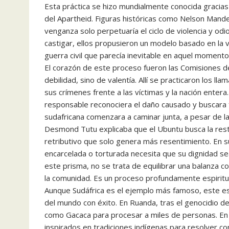
Esta práctica se hizo mundialmente conocida gracias a
del Apartheid. Figuras históricas como Nelson Man
venganza solo perpetuaría el ciclo de violencia y odi
castigar, ellos propusieron un modelo basado en la 
guerra civil que parecía inevitable en aquel momento
El corazón de este proceso fueron las Comisiones de
debilidad, sino de valentía. Allí se practicaron los 
sus crímenes frente a las víctimas y la nación entera
responsable reconociera el daño causado y buscara 
sudafricana comenzara a caminar junta, a pesar de la
Desmond Tutu explicaba que el Ubuntu busca la rest
retributivo que solo genera más resentimiento. En 
encarcelada o torturada necesita que su dignidad se
este prisma, no se trata de equilibrar una balanza c
la comunidad. Es un proceso profundamente espiritual
Aunque Sudáfrica es el ejemplo más famoso, este espí
del mundo con éxito. En Ruanda, tras el genocidio de
como Gacaca para procesar a miles de personas. En C
inspirados en tradiciones indígenas para resolver co