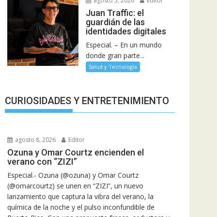
agosto 5, 2026
Editor
Juan Traffic: el
guardián de las
identidades digitales
Especial. – En un mundo
donde gran parte...
Salud y Tecnología
CURIOSIDADES Y ENTRETENIMIENTO
agosto 8, 2026
Editor
Ozuna y Omar Courtz encienden el
verano con “ZIZI”
Especial.- Ozuna (@ozuna) y Omar Courtz
(@omarcourtz) se unen en “ZIZI”, un nuevo
lanzamiento que captura la vibra del verano, la
química de la noche y el pulso inconfundible de