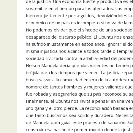
de la justicia. Una economía fuerte y productiva es
sostenible en el tiempo para los afectados. Las emp
fueron injustamente perseguidos, devolviéndoles la 
económico de un país es incompleto si no va de la ma
No podemos olvidar que el síncope de una sociedad o
desaparece del discurso público. El Ubuntu nos ens
ha sufrido injustamente en estos años. Ignorar el dol
misma injusticia nos alcance a todos tarde o tempran
sociedad civilizada contra la arbitrariedad del poder s
Nelson Mandela decía que «los valientes no temen pe
brújula para los tiempos que vienen. La justicia repa
busca salvar a la comunidad entera de la autodestruc
nombre de tantos hombres y mujeres valientes que f
fue robada y asegurarles que su país reconoce su sacr
Finalmente, el Ubuntu nos invita a pensar en una Ve
uno gana y el otro pierde. La reconciliación basada 
que tanto buscamos sea sólido y duradero. Necesitamo
de Mandela para guiar este proceso de sanación. 
construir esa nación de primer mundo donde la justic