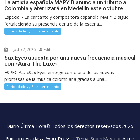
La artista española MAPY B anuncia un tributo a
Colombia y aterrizará en Medellín este octubre
Especial.- La cantante y compositora española MAPY B sigue
fortaleciendo su presencia dentro de la escena...
Curiosidades y Entretenimiento
agosto 2, 2026
Editor
Sax Eyes apuesta por una nueva frecuencia musical
con «Aura The Luxe»
ESPECIAL.-«Sax Eyes emerge como una de las nuevas
promesas de la música colombiana gracias a una...
Curiosidades y Entretenimiento
Diario Última Hora© Todos los derechos reservados 2025
Funciona gracias a WordPress
|
Tema: SuperMag por
Acme