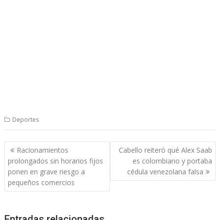
Deportes
Navegación
Racionamientos
Cabello reiteró qué Alex Saab
de
prolongados sin horarios fijos
es colombiano y portaba
entradas
ponen en grave riesgo a
cédula venezolana falsa
pequeños comercios
Entradas relacionadas