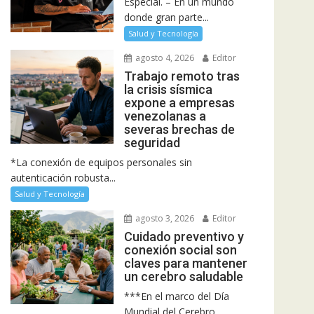
Especial. – En un mundo
donde gran parte...
Salud y Tecnología
agosto 4, 2026
Editor
Trabajo remoto tras
la crisis sísmica
expone a empresas
venezolanas a
severas brechas de
seguridad
*La conexión de equipos personales sin
autenticación robusta...
Salud y Tecnología
agosto 3, 2026
Editor
Cuidado preventivo y
conexión social son
claves para mantener
un cerebro saludable
***En el marco del Día
Mundial del Cerebro,...