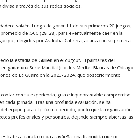
 divisa a través de sus redes sociales.
erdadero vaivén. Luego de ganar 11 de sus primeros 20 juegos,
n promedio de .500 (28-28), para eventualmente caer en la
ui que, dirigidos por Asdrúbal Cabrera, alcanzaron su primera
eció la estadía de Guillén en el dugout. El palmarés del
o en ganar una Serie Mundial (con los Medias Blancas de Chicago
iburones de La Guaira en la 2023-2024, que posteriormente
 contar con su experiencia, guía e inquebrantable compromiso
en cada jornada. Tras una profunda evaluación, se ha
del equipo para el próximo período, por lo que la organización
ectos profesionales y personales, dejando siempre abiertas las
estratega para la tropa aragüeña, una franquicia que no