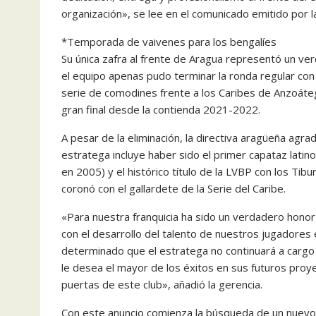
organización», se lee en el comunicado emitido por la
*Temporada de vaivenes para los bengalíes
Su única zafra al frente de Aragua representó un v
el equipo apenas pudo terminar la ronda regular co
serie de comodines frente a los Caribes de Anzoáteg
gran final desde la contienda 2021-2022.
A pesar de la eliminación, la directiva aragüeña agrad
estratega incluye haber sido el primer capataz latin
en 2005) y el histórico título de la LVBP con los T
coronó con el gallardete de la Serie del Caribe.
«Para nuestra franquicia ha sido un verdadero honor
con el desarrollo del talento de nuestros jugadores 
determinado que el estratega no continuará a cargo 
le desea el mayor de los éxitos en sus futuros proy
puertas de este club», añadió la gerencia.
Con este anuncio comienza la búsqueda de un nuevo 