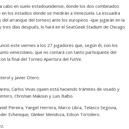
a cabo en suelo estadounidense, donde los dos combinados
o en los estadios donde se medirán a Venezuela. La escuadra
es del arranque del torneo) ante los europeos -que jugarán en la
 y tres días después, lo hará en el SeatGeek Stadium de Chicago
nunció este viernes a los 27 jugadores que, según él, son los
unto venezolano, que no contará con tanto participante del
on la final del Torneo Apertura del FutVe.
terol y Javier Otero.
resi, Carlos Vivas (quien está haciendo trámites de visado y
intero, Christian Makoun y Luis Balbo.
niel Pereira, Yangel Herrera, Marco Libra, Telasco Segovia,
nder Echenique, Gleiker Mendoza, Edson Tortolero.
ez.