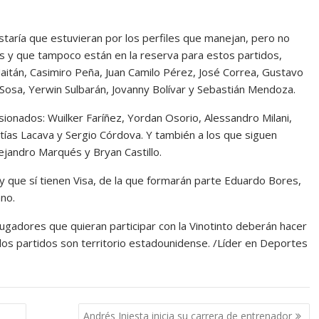
taría que estuvieran por los perfiles que manejan, pero no
s y que tampoco están en la reserva para estos partidos,
itán, Casimiro Peña, Juan Camilo Pérez, José Correa, Gustavo
Sosa, Yerwin Sulbarán, Jovanny Bolívar y Sebastián Mendoza.
sionados: Wuilker Faríñez, Yordan Osorio, Alessandro Milani,
tías Lacava y Sergio Córdova. Y también a los que siguen
ejandro Marqués y Bryan Castillo.
, y que sí tienen Visa, de la que formarán parte Eduardo Bores,
no.
 jugadores que quieran participar con la Vinotinto deberán hacer
 los partidos son territorio estadounidense. /Líder en Deportes
Andrés Iniesta inicia su carrera de entrenador