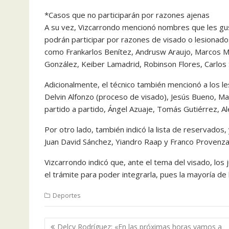
*Casos que no participarán por razones ajenas
A su vez, Vizcarrondo mencionó nombres que les gus
podrán participar por razones de visado o lesionado
como Frankarlos Benítez, Andrusw Araujo, Marcos Ma
González, Keiber Lamadrid, Robinson Flores, Carlos 
Adicionalmente, el técnico también mencionó a los le
Delvin Alfonzo (proceso de visado), Jesús Bueno, Ma
partido a partido, Ángel Azuaje, Tomás Gutiérrez, Al
Por otro lado, también indicó la lista de reservados
Juan David Sánchez, Yiandro Raap y Franco Provenza
Vizcarrondo indicó que, ante el tema del visado, los
el trámite para poder integrarla, pues la mayoría de
Deportes
Navegación
Delcy Rodríguez: «En las próximas horas vamos a