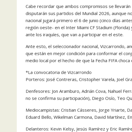
Cabe recordar que ambos compromisos se llevarán 
disputarán sus partidos del Mundial 2026, aunque n
nacional jugará primero el 6 de junio (cinco días ant
región oeste- en el Inter Miami CF Stadium (Florida)
ante los iraquíes, que van a participar en el este.
Ante esto, el seleccionador nacional, Vizcarrondo, a
que están en mejor condición para conformar el conj
medio local por el hecho de que la Fecha FIFA choca c
*La convocatoria de Vizcarrondo
Porteros: José Contreras, Cristopher Varela, Joel Gra
Denfesores: Jon Aramburo, Adrián Cova, Nahuel Ferra
no se confirma su participación), Diego Osío, Teo Qu
Mediocampistas: Cristian Cásseres, Jorge Yriarte, Da
Eduard Bello, Wikelman Carmona, David Martínez, E
Delanteros: Kevin Kelsy, Jesús Ramírez y Eric Ramír