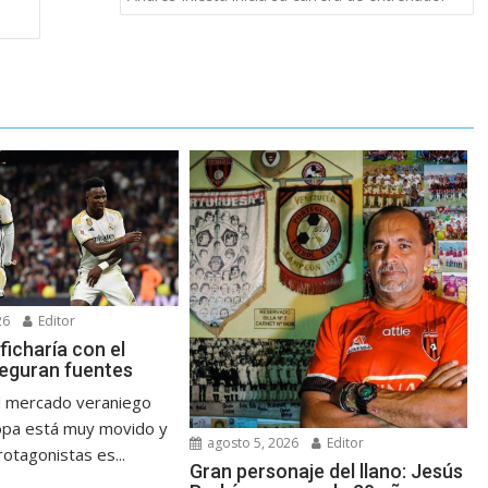
26
Editor
 ficharía con el
seguran fuentes
l mercado veraniego
opa está muy movido y
agosto 5, 2026
Editor
otagonistas es...
Gran personaje del llano: Jesús