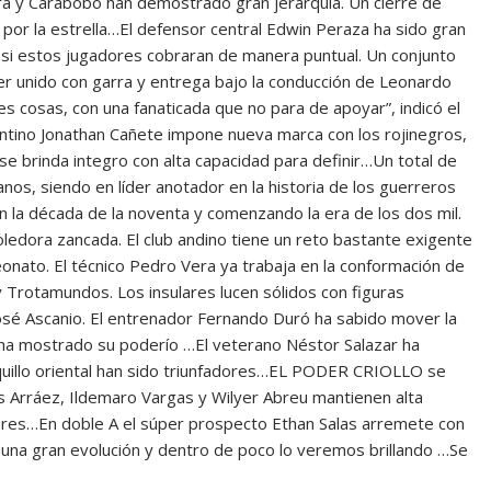
a y Carabobo han demostrado gran jerarquía. Un cierre de
 por la estrella…El defensor central Edwin Peraza ha sido gran
si estos jugadores cobraran de manera puntual. Un conjunto
per unido con garra y entrega bajo la conducción de Leonardo
s cosas, con una fanaticada que no para de apoyar”, indicó el
entino Jonathan Cañete impone nueva marca con los rojinegros,
 se brinda integro con alta capacidad para definir…Un total de
anos, siendo en líder anotador en la historia de los guerreros
en la década de la noventa y comenzando la era de los dos mil.
edora zancada. El club andino tiene un reto bastante exigente
eonato. El técnico Pedro Vera ya trabaja en la conformación de
 Trotamundos. Los insulares lucen sólidos con figuras
sé Ascanio. El entrenador Fernando Duró ha sabido mover la
 ha mostrado su poderío …El veterano Néstor Salazar ha
nquillo oriental han sido triunfadores…EL PODER CRIOLLO se
is Arráez, Ildemaro Vargas y Wilyer Abreu mantienen alta
ores…En doble A el súper prospecto Ethan Salas arremete con
 una gran evolución y dentro de poco lo veremos brillando …Se