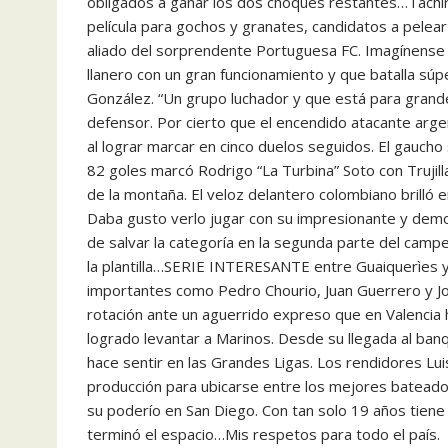
obligados a ganar los dos choques restantes…Táchir
película para gochos y granates, candidatos a pelear
aliado del sorprendente Portuguesa FC. Imagínense 
llanero con un gran funcionamiento y que batalla sú
González. “Un grupo luchador y que está para grande
defensor. Por cierto que el encendido atacante arg
al lograr marcar en cinco duelos seguidos. El gaucho
82 goles marcó Rodrigo “La Turbina” Soto con Trujill
de la montaña. El veloz delantero colombiano brilló 
Daba gusto verlo jugar con su impresionante y demol
de salvar la categoría en la segunda parte del camp
la plantilla…SERIE INTERESANTE entre Guaiquerìes y
importantes como Pedro Chourio, Juan Guerrero y Jo
rotación ante un aguerrido expreso que en Valencia
logrado levantar a Marinos. Desde su llegada al ba
hace sentir en las Grandes Ligas. Los rendidores Lu
producción para ubicarse entre los mejores batead
su poderío en San Diego. Con tan solo 19 años tiene
terminó el espacio…Mis respetos para todo el país.