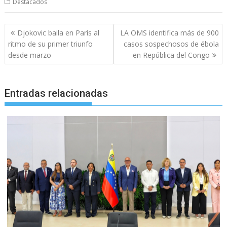
Destacados
Navegación
Djokovic baila en París al
LA OMS identifica más de 900
de
ritmo de su primer triunfo
casos sospechosos de ébola
entradas
desde marzo
en República del Congo
Entradas relacionadas