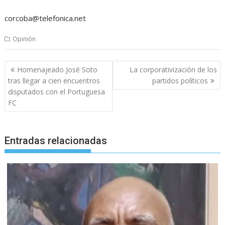
corcoba@telefonica.net
Opinión
Navegación
Homenajeado José Soto
La corporativización de los
de
tras llegar a cien encuentros
partidos políticos
entradas
disputados con el Portuguesa
FC
Entradas relacionadas