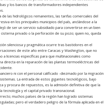
mbas y los bancos de transformadores independientes
os.
 de las hidrológicos remanentes, las tarifas comerciales del
siva en los principales municipios del país, anclándose a la
dejó de ser un servicio subsidiado para convertirse en un bien
cisterna privado o la perforación de su pozo; quien no, queda
ión silenciosa y pragmática ocurre tras bastidores en el
versaciones de este año entre Caracas y Washington, que no
no a licencias específicas para que multinacionales como
a directa en la reparación de las plantas termoeléctricas del
cidente.
anciero ni con el personal calificado -diezmado por la migración
sistemas. La entrada de estos gigantes tecnológicos, bajo
a y procura de repuestos, es la admisión definitiva de que la
 tecnología y el capital privado transnacional.
correcto; muchos países de la región han logrado sistemas
eguladas; pero el verdadero peligro de la fórmula aplicada en el