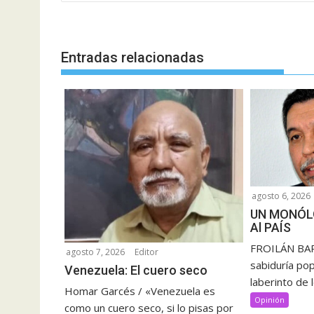
entradas
Entradas relacionadas
agosto 6, 2026
UN MONÓL
Al PAÍS
FROILÁN BAR
agosto 7, 2026
Editor
sabiduría pop
Venezuela: El cuero seco
laberinto de 
Homar Garcés / «Venezuela es
Opinión
como un cuero seco, si lo pisas por