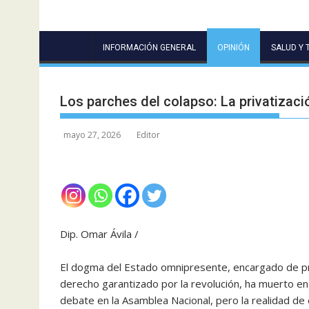
INFORMACIÓN GENERAL
OPINIÓN
SALUD Y 
Los parches del colapso: La privatizaci
mayo 27, 2026
Editor
Dip. Omar Ávila /
El dogma del Estado omnipresente, encargado de pr
derecho garantizado por la revolución, ha muerto en s
debate en la Asamblea Nacional, pero la realidad de 