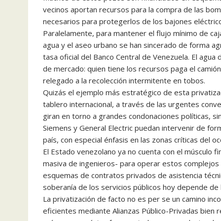
vecinos aportan recursos para la compra de las bo
necesarios para protegerlos de los bajones eléctric
Paralelamente, para mantener el flujo mínimo de caja
agua y el aseo urbano se han sincerado de forma agre
tasa oficial del Banco Central de Venezuela. El agua 
de mercado: quien tiene los recursos paga el camión 
relegado a la recolección intermitente en tobos.
Quizás el ejemplo más estratégico de esta privatizac
tablero internacional, a través de las urgentes con
giran en torno a grandes condonaciones políticas, si
Siemens y General Electric puedan intervenir de form
país, con especial énfasis en las zonas críticas del oc
El Estado venezolano ya no cuenta con el músculo fin
masiva de ingenieros- para operar estos complejos 
esquemas de contratos privados de asistencia técnic
soberanía de los servicios públicos hoy depende de la
La privatización de facto no es per se un camino in
eficientes mediante Alianzas Público-Privadas bien r