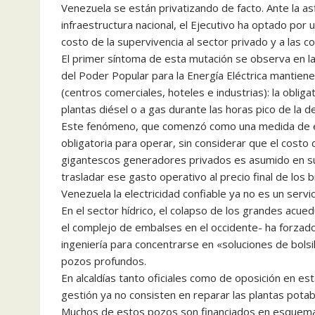
Venezuela se están privatizando de facto. Ante la asf
infraestructura nacional, el Ejecutivo ha optado por 
costo de la supervivencia al sector privado y a las 
El primer síntoma de esta mutación se observa en las
del Poder Popular para la Energía Eléctrica mantiene
(centros comerciales, hoteles e industrias): la obli
plantas diésel o a gas durante las horas pico de la 
Este fenómeno, que comenzó como una medida de em
obligatoria para operar, sin considerar que el cost
gigantescos generadores privados es asumido en su
trasladar ese gasto operativo al precio final de los
Venezuela la electricidad confiable ya no es un servi
En el sector hídrico, el colapso de los grandes acue
el complejo de embalses en el occidente- ha forzad
ingeniería para concentrarse en «soluciones de bolsi
pozos profundos.
En alcaldías tanto oficiales como de oposición en e
gestión ya no consisten en reparar las plantas potab
Muchos de estos pozos son financiados en esquemas