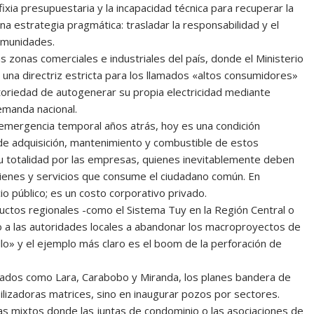
ixia presupuestaria y la incapacidad técnica para recuperar la
una estrategia pragmática: trasladar la responsabilidad y el
comunidades.
 zonas comerciales e industriales del país, donde el Ministerio
 una directriz estricta para los llamados «altos consumidores»
gatoriedad de autogenerar su propia electricidad mediante
demanda nacional.
ergencia temporal años atrás, hoy es una condición
o de adquisición, mantenimiento y combustible de estos
 totalidad por las empresas, quienes inevitablemente deben
 bienes y servicios que consume el ciudadano común. En
cio público; es un costo corporativo privado.
ductos regionales -como el Sistema Tuy en la Región Central o
o a las autoridades locales a abandonar los macroproyectos de
llo» y el ejemplo más claro es el boom de la perforación de
stados como Lara, Carabobo y Miranda, los planes bandera de
ilizadoras matrices, sino en inaugurar pozos por sectores.
 mixtos donde las juntas de condominio o las asociaciones de