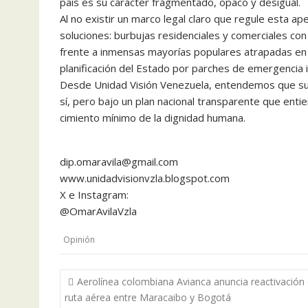
país es su carácter fragmentado, opaco y desigual.
Al no existir un marco legal claro que regule esta a
soluciones: burbujas residenciales y comerciales con
frente a inmensas mayorías populares atrapadas en el
planificación del Estado por parches de emergencia in
Desde Unidad Visión Venezuela, entendemos que subs
sí, pero bajo un plan nacional transparente que entie
cimiento mínimo de la dignidad humana.
dip.omaravila@gmail.com
www.unidadvisionvzla.blogspot.com
X e Instagram:
@OmarAvilaVzla
Opinión
Navegación
Aerolínea colombiana Avianca anuncia reactivación
de
ruta aérea entre Maracaibo y Bogotá