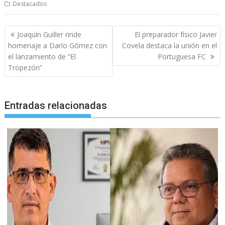
Destacados
Navegación
Joaquín Guiller rinde
El preparador físico Javier
de
homenaje a Darío Gómez con
Covela destaca la unión en el
entradas
el lanzamiento de “El
Portuguesa FC
Tropezón”
Entradas relacionadas