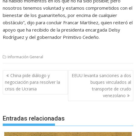
ha habido momentos en los que no ha sido posible; pero
nosotros tenemos voluntad y estamos comprometidos con el
bienestar de los guanariteños, por encima de cualquier
obstáculo”, dijo para concluir Francar Martínez, quien reiteró el
apoyo que ha recibido de la presidenta encargada Delsy
Rodríguez y del gobernador Primitivo Cedeño.
Información General
Navegación
China pide diálogo y
EEUU levanta sanciones a dos
de
negociación para resolver la
buques vinculados al
entradas
crisis de Ucrania
transporte de crudo
venezolano
Entradas relacionadas