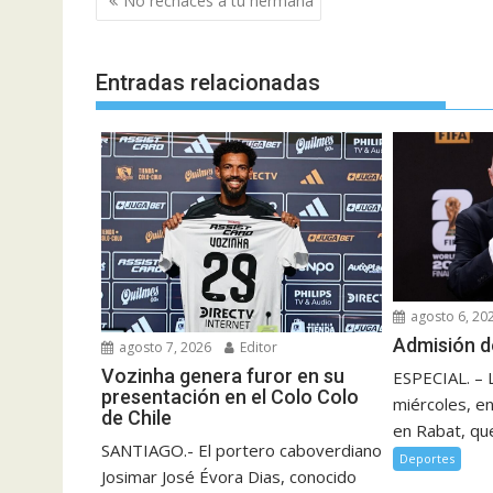
No rechaces a tu hermana
de
entradas
Entradas relacionadas
agosto 6, 20
Admisión d
agosto 7, 2026
Editor
Vozinha genera furor en su
ESPECIAL. – 
presentación en el Colo Colo
miércoles, e
de Chile
en Rabat, que
SANTIAGO.- El portero caboverdiano
Deportes
Josimar José Évora Dias, conocido