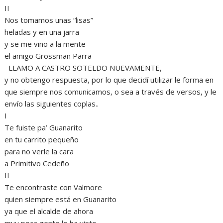
II
Nos tomamos unas “lisas”
heladas y en una jarra
y se me vino a la mente
el amigo Grossman Parra
LLAMO A CASTRO SOTELDO NUEVAMENTE,
y no obtengo respuesta, por lo que decidí utilizar le forma en
que siempre nos comunicamos, o sea a través de versos, y le
envío las siguientes coplas..
I
Te fuiste pa’ Guanarito
en tu carrito pequeño
para no verle la cara
a Primitivo Cedeño
II
Te encontraste con Valmore
quien siempre está en Guanarito
ya que el alcalde de ahora
muy poca gente lo ha visto