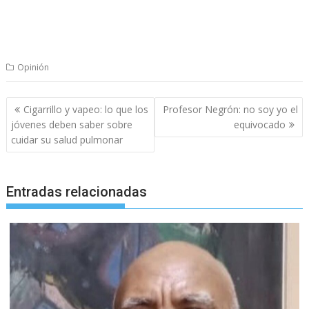
Opinión
Navegación
Cigarrillo y vapeo: lo que los
Profesor Negrón: no soy yo el
de
jóvenes deben saber sobre
equivocado
entradas
cuidar su salud pulmonar
Entradas relacionadas