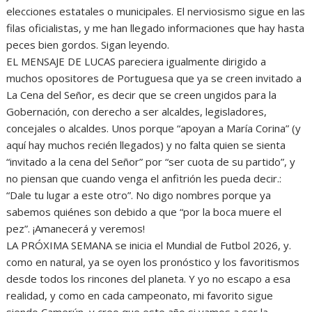
elecciones estatales o municipales. El nerviosismo sigue en las
filas oficialistas, y me han llegado informaciones que hay hasta
peces bien gordos. Sigan leyendo.
EL MENSAJE DE LUCAS pareciera igualmente dirigido a
muchos opositores de Portuguesa que ya se creen invitado a
La Cena del Señor, es decir que se creen ungidos para la
Gobernación, con derecho a ser alcaldes, legisladores,
concejales o alcaldes. Unos porque “apoyan a María Corina” (y
aquí hay muchos recién llegados) y no falta quien se sienta
“invitado a la cena del Señor” por “ser cuota de su partido”, y
no piensan que cuando venga el anfitrión les pueda decir.:
“Dale tu lugar a este otro”. No digo nombres porque ya
sabemos quiénes son debido a que “por la boca muere el
pez”. ¡Amanecerá y veremos!
LA PRÓXIMA SEMANA se inicia el Mundial de Futbol 2026, y.
como en natural, ya se oyen los pronóstico y los favoritismos
desde todos los rincones del planeta. Y yo no escapo a esa
realidad, y como en cada campeonato, mi favorito sigue
siendo Camerún, y creo que este año si vamos a ser la