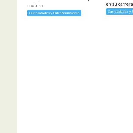
en su carrera 
captura...
Curiosidades y
Curiosidades y Entretenimiento