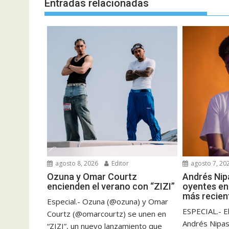
Entradas relacionadas
agosto 8, 2026
Editor
agosto 7, 20
Ozuna y Omar Courtz
Andrés Nipa
encienden el verano con “ZIZI”
oyentes en
más recien
Especial.- Ozuna (@ozuna) y Omar
ESPECIAL.- El
Courtz (@omarcourtz) se unen en
Andrés Nipas
“ZIZI”, un nuevo lanzamiento que