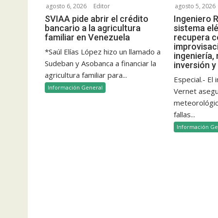
i
agosto 6, 2026
Editor
agosto 5, 2026
ó
SVIAA pide abrir el crédito
Ingeniero R
bancario a la agricultura
sistema elé
n
familiar en Venezuela
recupera c
d
improvisac
*Saúl Elías López hizo un llamado a
ingeniería,
e
Sudeban y Asobanca a financiar la
inversión y
e
agricultura familiar para...
Especial.- El
n
Información General
Vernet aseg
t
meteorológico
r
fallas...
a
Información Ge
d
a
s