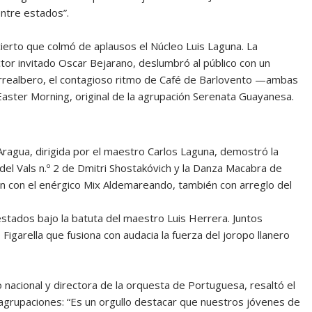
ntre estados”.
ncierto que colmó de aplausos el Núcleo Luis Laguna. La
ctor invitado Oscar Bejarano, deslumbró al público con un
Torrealbero, el contagioso ritmo de Café de Barlovento —ambas
Easter Morning, original de la agrupación Serenata Guayanesa.
Aragua, dirigida por el maestro Carlos Laguna, demostró la
 del Vals n.º 2 de Dmitri Shostakóvich y la Danza Macabra de
ión con el enérgico Mix Aldemareando, también con arreglo del
stados bajo la batuta del maestro Luis Herrera. Juntos
Figarella que fusiona con audacia la fuerza del joropo llanero
 nacional y directora de la orquesta de Portuguesa, resaltó el
s agrupaciones: “Es un orgullo destacar que nuestros jóvenes de