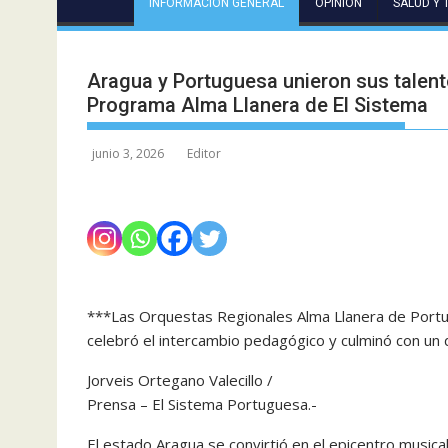
INFORMACIÓN GENERAL
OPINIÓN
SALUD Y 
Aragua y Portuguesa unieron sus talent
Programa Alma Llanera de El Sistema
junio 3, 2026
Editor
***Las Orquestas Regionales Alma Llanera de Portu
celebró el intercambio pedagógico y culminó con un
Jorveis Ortegano Valecillo /
Prensa – El Sistema Portuguesa.-
El estado Aragua se convirtió en el epicentro musical