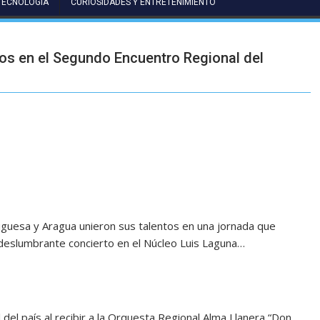
TECNOLOGÍA
CURIOSIDADES Y ENTRETENIMIENTO
os en el Segundo Encuentro Regional del
guesa y Aragua unieron sus talentos en una jornada que
 deslumbrante concierto en el Núcleo Luis Laguna…
 del país al recibir a la Orquesta Regional Alma Llanera “Don