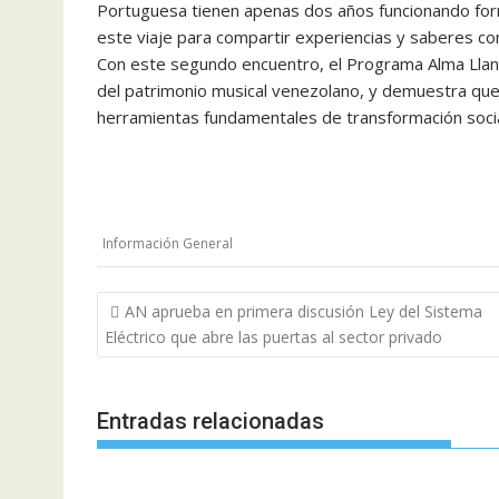
Portuguesa tienen apenas dos años funcionando for
este viaje para compartir experiencias y saberes co
Con este segundo encuentro, el Programa Alma Llan
del patrimonio musical venezolano, y demuestra que 
herramientas fundamentales de transformación social,
Información General
N
AN aprueba en primera discusión Ley del Sistema
a
Eléctrico que abre las puertas al sector privado
v
e
Entradas relacionadas
g
a
c